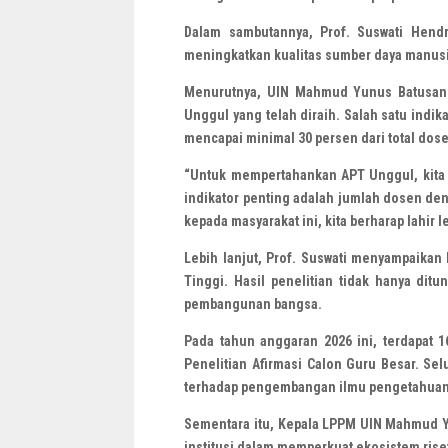
Dalam sambutannya, Prof. Suswati Hend
meningkatkan kualitas sumber daya manusi
Menurutnya, UIN Mahmud Yunus Batusangk
Unggul yang telah diraih. Salah satu indi
mencapai minimal 30 persen dari total dose
“Untuk mempertahankan APT Unggul, kita t
indikator penting adalah jumlah dosen den
kepada masyarakat ini, kita berharap lahir
Lebih lanjut, Prof. Suswati menyampaikan
Tinggi. Hasil penelitian tidak hanya dit
pembangunan bangsa.
Pada tahun anggaran 2026 ini, terdapat 1
Penelitian Afirmasi Calon Guru Besar. Sel
terhadap pengembangan ilmu pengetahuan 
Sementara itu, Kepala LPPM UIN Mahmud Yu
institusi dalam memperkuat ekosistem rise