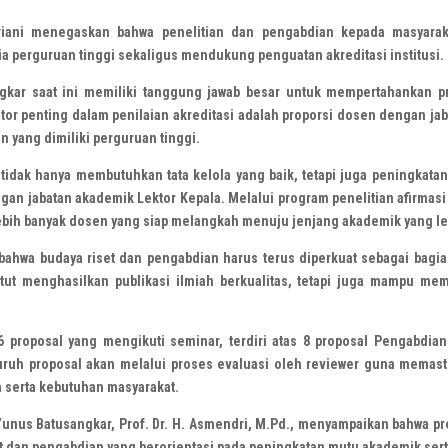
riani menegaskan bahwa penelitian dan pengabdian kepada masyarak
a perguruan tinggi sekaligus mendukung penguatan akreditasi institusi.
ar saat ini memiliki tanggung jawab besar untuk mempertahankan pre
kator penting dalam penilaian akreditasi adalah proporsi dosen dengan ja
n yang dimiliki perguruan tinggi.
idak hanya membutuhkan tata kelola yang baik, tetapi juga peningkatan
gan jabatan akademik Lektor Kepala. Melalui program penelitian afirmas
 lebih banyak dosen yang siap melangkah menuju jenjang akademik yang leb
 bahwa budaya riset dan pengabdian harus terus diperkuat sebagai bagi
untut menghasilkan publikasi ilmiah berkualitas, tetapi juga mampu me
6 proposal yang mengikuti seminar, terdiri atas 8 proposal Pengabdi
uruh proposal akan melalui proses evaluasi oleh reviewer guna memasti
serta kebutuhan masyarakat.
nus Batusangkar, Prof. Dr. H. Asmendri, M.Pd., menyampaikan bahwa p
t dan pengabdian yang berorientasi pada peningkatan mutu akademik sert