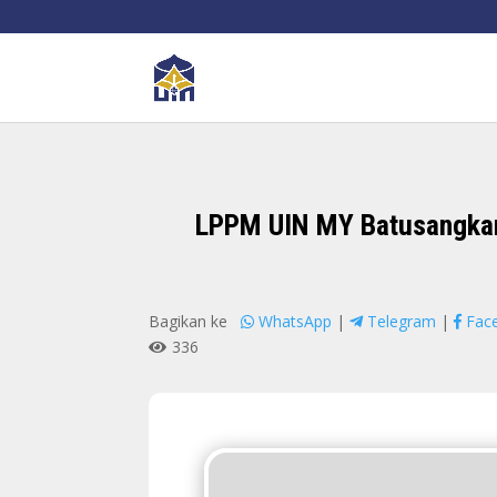
LPPM UIN MY Batusangkar 
Bagikan ke
WhatsApp
|
Telegram
|
Fac
336