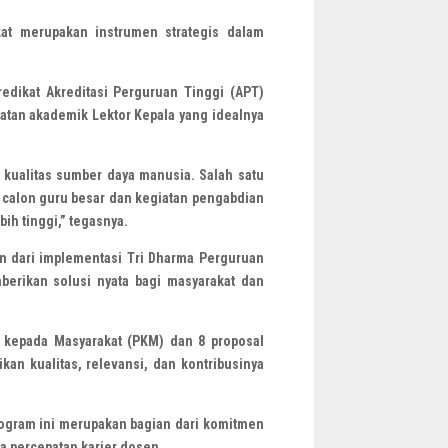
at merupakan instrumen strategis dalam
dikat Akreditasi Perguruan Tinggi (APT)
batan akademik Lektor Kepala yang idealnya
 kualitas sumber daya manusia. Salah satu
i calon guru besar dan kegiatan pengabdian
ih tinggi,” tegasnya.
an dari implementasi Tri Dharma Perguruan
mberikan solusi nyata bagi masyarakat dan
an kepada Masyarakat (PKM) dan 8 proposal
kan kualitas, relevansi, dan kontribusinya
rogram ini merupakan bagian dari komitmen
a percepatan karier dosen.